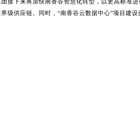
集团接下来将加快南香谷智慧化转型，以更高标准进
世界级供应链。
同时，
“南香谷云数据中心”项目建