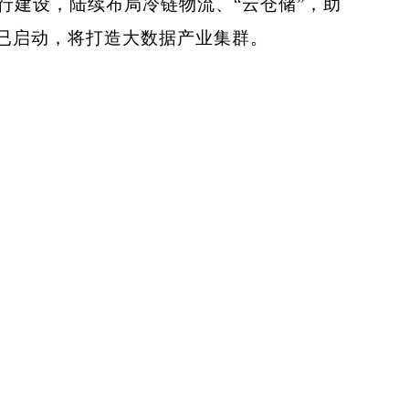
行建设，陆续布局
冷链物流、
“云仓储”，助
设已启动，将打造大数据产业集群。