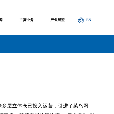
闻
主营业务
产业展望
EN
方米多层立体仓
已投入运营，引进了
菜鸟网