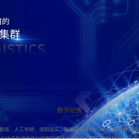
数字经济
据、人工智能、虚拟现实、区块链等技术的兴起，数字经济蓬
南方物流集团也将利用数字经济引领创新发展，为经济增长注入