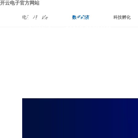
开云电子官方网站
电子商务服务
数字经济
科技孵化