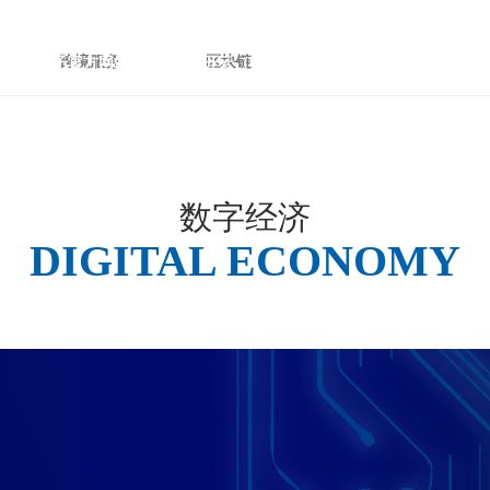
跨境服务
区块链
开云电子官方网站-登录入口_开云（中国）
我们
新
数字经济
DIGITAL ECONOMY