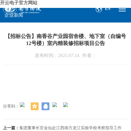
开云电子官方网站
EN
企业新闻
【招标公告】南香谷产业园宿舍楼、地下室（自编号
12号楼）室内精装修招标项目公告
发布时间：2025.07.14
作者：
分享到：
上一篇：
集团董事长官金仙赴江西南方龙江实验学校考察指导工作