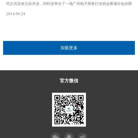
司正式在状元谷开业，同时还举办了一场广州电子商务行业协会黄埔分会挂牌
仪式暨电商视觉营销分析会。
2014.06.24
加载更多
官方微信