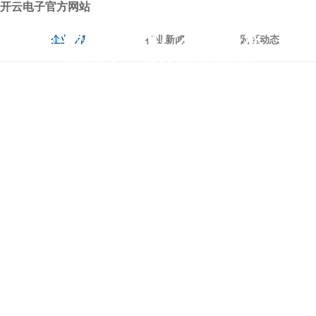
开云电子官方网站
企业新闻
行业新闻
园区动态