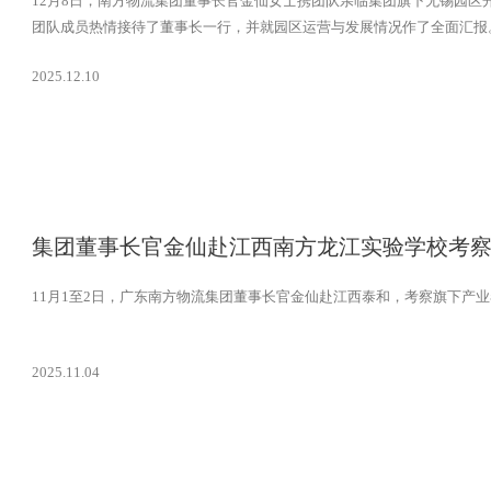
12月8日，南方物流集团董事长官金仙女士携团队亲临集团旗下无锡园区
团队成员热情接待了董事长一行，并就园区运营与发展情况作了全面汇报
2025.12.10
集团董事长官金仙赴江西南方龙江实验学校考
11月1至2日，广东南方物流集团董事长官金仙赴江西泰和，考察旗下产
2025.11.04