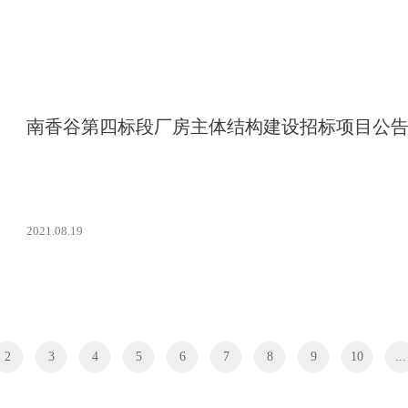
南香谷第四标段厂房主体结构建设招标项目公
2021.08.19
2
3
4
5
6
7
8
9
10
...