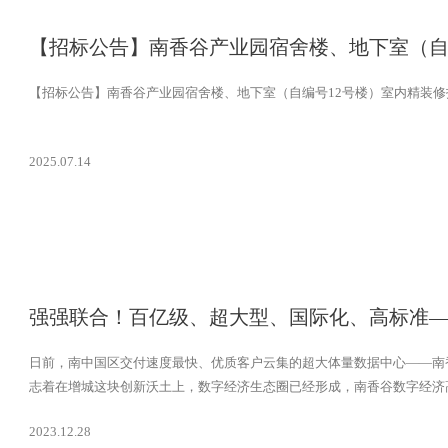
【招标公告】南香谷产业园宿舍楼、地下室（自
告
【招标公告】南香谷产业园宿舍楼、地下室（自编号12号楼）室内精装修
2025.07.14
强强联合！百亿级、超大型、国际化、高标准
日前，南中国区交付速度最快、优质客户云集的超大体量数据中心——南
志着在增城这块创新沃土上，数字经济生态圈已经形成，南香谷数字经济
2023.12.28