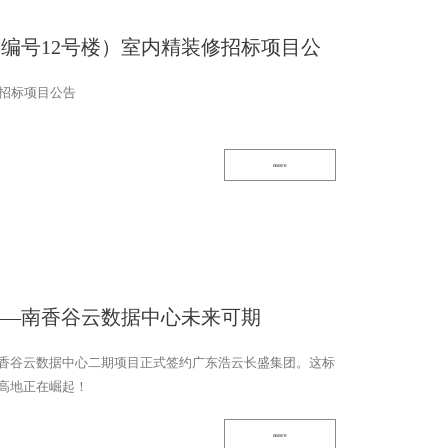
编号12号楼）室内精装修招标项目公
招标项目公告
more
——南香谷云数据中心未来可期
香谷云数据中心二期项目正式签约广东浩云长盛集团。这标
高地正在崛起！
more